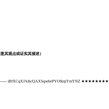
同意其观点或证实其描述）
------------------- iBfXCqXJAihcQAXSqsebePYOfkrp