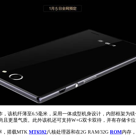
之作，该机纤薄至6.5毫米，采用一体成型机身设计，内部框架
尚且更显气质。此外该机还可支持W+G双卡双待，并有存储卡
率，搭载MTK
MT6592
八核处理器和在2G RAM/32G
ROM
内存，