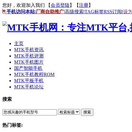
您好，欢迎加入我们 【
会员登陆
】【
注册
】
手机访问本站
|
厂商自助推广
|
高级搜索
|
TAG标签
RSS订阅
[
设
主页
MTK手机资讯
MTK手机评测
MTK手机图片
国产智能手机
MTK手机教程ROM
MTK平板手机
MTK手机论坛
搜索
搜索
热门标签: