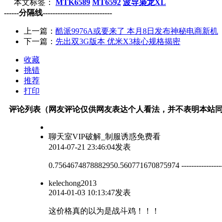
本文标签：
MTK6589
MT6592
波导枭龙XL
------分隔线----------------------------
上一篇：
酷派9976A或要来了 本月8日发布神秘电商新机
下一篇：
先出双3G版本 优米X3核心规格揭密
收藏
挑错
推荐
打印
评论列表（网友评论仅供网友表达个人看法，并不表明本站
聊天室VIP破解_制服诱惑免费看
2014-07-21 23:46:04发表
0.7564674878882950.560771670875974 ---
kelechong2013
2014-01-03 10:13:47发表
这价格真的以为是战斗鸡！！！