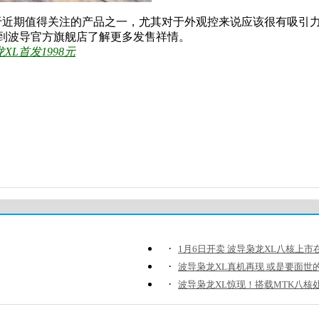
近期值得关注的产品之一，尤其对于外观控来说应该很有吸引
可到波导官方旗舰店了解更多发售祥情。
XL首发1998元
·
1月6日开卖 波导枭龙XL八核上市
·
波导枭龙XL真机再现 或是要面世
·
波导枭龙XL惊现！搭载MTK八核