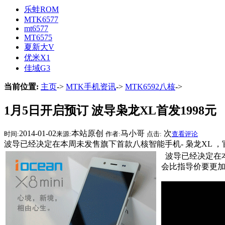
乐蛙ROM
MTK6577
mt6577
MT6575
夏新大V
优米X1
佳域G3
当前位置:
主页
->
MTK手机资讯
->
MTK6592八核
->
1月5日开启预订 波导枭龙XL首发1998元
2014-01-02
本站原创
马小哥
次
时间:
来源:
作者:
点击:
查看评论
波导已经决定在本周未发售旗下首款八核智能手机- 枭龙XL 
波导已经决定在本
会比指导价要更加