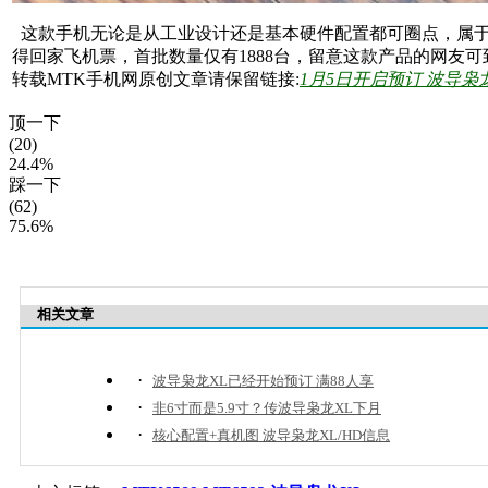
这款手机无论是从工业设计还是基本硬件配置都可圈点，属于
得回家飞机票，首批数量仅有1888台，留意这款产品的网友
转载MTK手机网原创文章请保留链接:
1月5日开启预订 波导枭龙
顶一下
(20)
24.4%
踩一下
(62)
75.6%
相关文章
·
波导枭龙XL已经开始预订 满88人享
·
非6寸而是5.9寸？传波导枭龙XL下月
·
核心配置+真机图 波导枭龙XL/HD信息