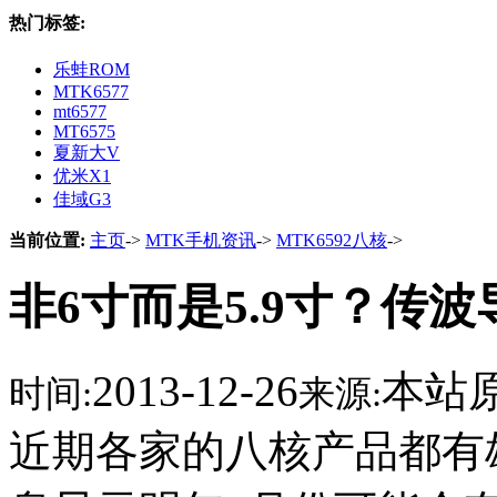
热门标签:
乐蛙ROM
MTK6577
mt6577
MT6575
夏新大V
优米X1
佳域G3
当前位置:
主页
->
MTK手机资讯
->
MTK6592八核
->
非6寸而是5.9寸？传
2013-12-26
本站
时间:
来源:
近期各家的八核产品都有