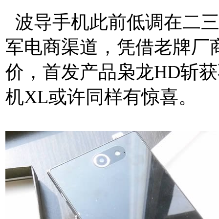
波导手机此前低调在二三
军电商渠道，凭借老牌厂
价，首发产品枭龙HD斩
机XL或许同样有惊喜。