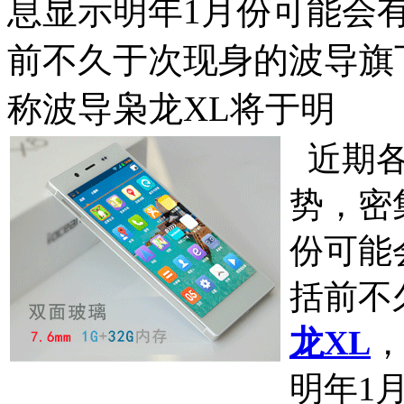
息显示明年1月份可能会
前不久于次现身的波导旗下
称波导枭龙XL将于明
近期各
势，密
份可能
括前不
龙XL
，
明年1