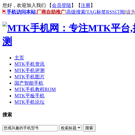
您好，欢迎加入我们 【
会员登陆
】【
注册
】
手机访问本站
|
厂商自助推广
|
高级搜索
|
TAG标签
RSS订阅
[
设
主页
MTK手机资讯
MTK手机评测
MTK手机图片
国产智能手机
MTK手机教程ROM
MTK平板手机
MTK手机论坛
搜索
搜索