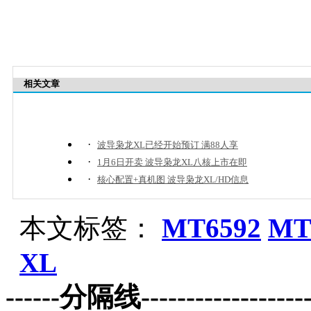
相关文章
·
波导枭龙XL已经开始预订 满88人享
·
1月6日开卖 波导枭龙XL八核上市在即
·
核心配置+真机图 波导枭龙XL/HD信息
本文标签：
MT6592
MT
XL
------分隔线--------------------