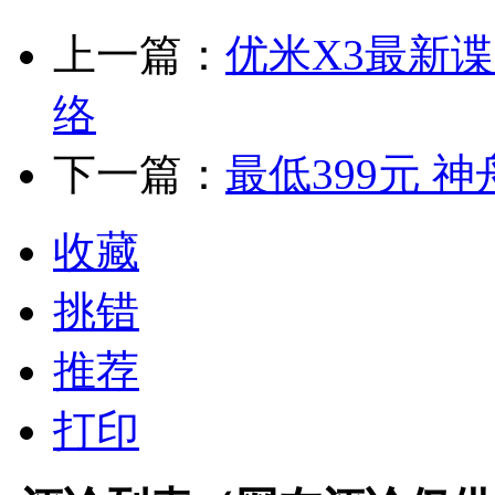
上一篇：
优米X3最新谍
络
下一篇：
最低399元 
收藏
挑错
推荐
打印