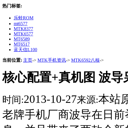
热门标签:
乐蛙ROM
mt6577
MTK8377
MTK6577
MT6589
MT6517
蓝天信L100
当前位置:
主页
->
MTK手机资讯
->
MTK6592八核
->
核心配置+真机图 波导
2013-10-27
本站
时间:
来源:
老牌手机厂商波导在日前