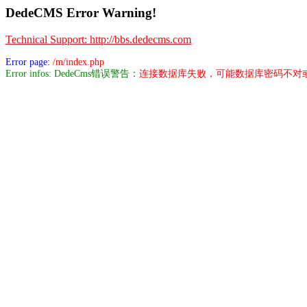
DedeCMS Error Warning!
Technical Support: http://bbs.dedecms.com
Error page:
/m/index.php
Error infos: DedeCms错误警告：
连接数据库失败，可能数据库密码不对