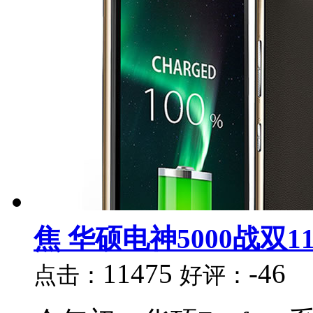
焦 华硕电神5000战双1
11475
-46
点击：
好评：