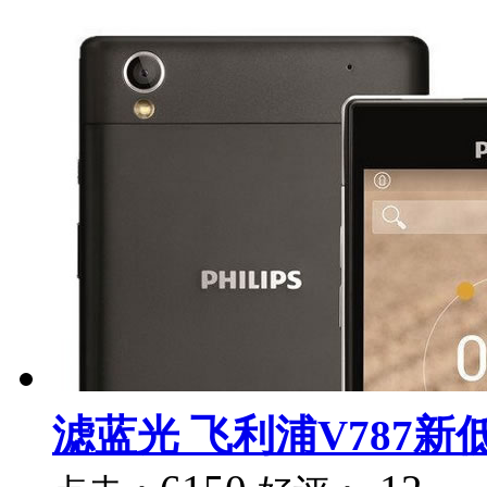
滤蓝光 飞利浦V787新