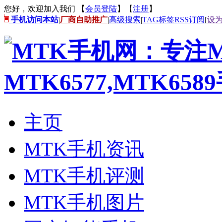
您好，欢迎加入我们 【
会员登陆
】【
注册
】
手机访问本站
|
厂商自助推广
|
高级搜索
|
TAG标签
RSS订阅
[
设
主页
MTK手机资讯
MTK手机评测
MTK手机图片