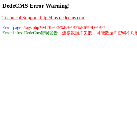
DedeCMS Error Warning!
Technical Support: http://bbs.dedecms.com
Error page:
/tags.php?/MTK%E5%B9%B3%E6%9D%BF/
Error infos: DedeCms错误警告：
连接数据库失败，可能数据库密码不对