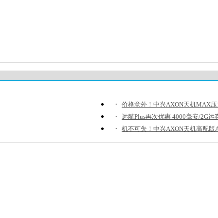
·
价格意外！中兴AXON天机MAX
·
远航Plus再次优惠 4000毫安/2G运
·
机不可失！中兴AXON天机高配版A