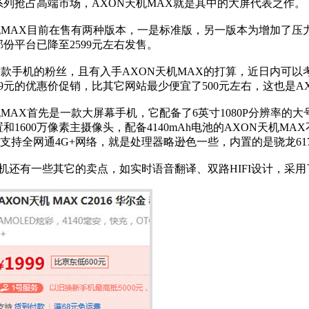
系列抢占高端市场，AXON天机MAX就是其中的大屏代表之作。
机MAX目前在售有两种版本，一是标准版，另一版本为增加了压
份平台已降至2599元左右发售。
手机的粉丝，且有入手AXON天机MAX的打算，近日内可以考
99元的优惠价促销，比其它网站最少便宜了500元左右，这也是AX
MAX首先是一款大屏幕手机，它配备了6英寸1080P分辨率的大
前置和1600万像素主摄像头，配备4140mAh电池的AXON天机M
r3.5，支持全网通4G+网络，就是处理器略逊色一些，内置的是骁龙6
还有一些其它的卖点，如实时语音翻译、双路HIFI设计，采用了