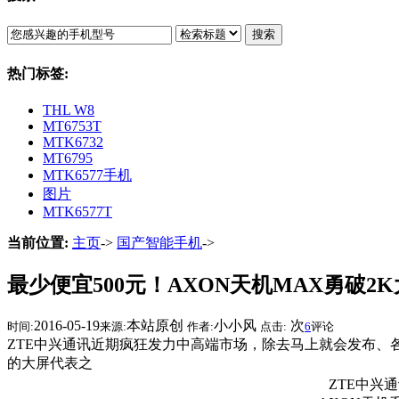
搜索
热门标签:
THL W8
MT6753T
MTK6732
MT6795
MTK6577手机
图片
MTK6577T
当前位置:
主页
->
国产智能手机
->
最少便宜500元！AXON天机MAX勇破2
2016-05-19
本站原创
小小风
次
时间:
来源:
作者:
点击:
6
评论
ZTE中兴通讯近期疯狂发力中高端市场，除去马上就会发布、各
的大屏代表之
ZTE中兴