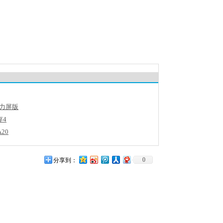
压力屏版
存4
20
0
分享到：