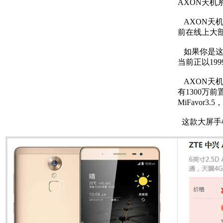
AXON天机
AXON天
前在线上大部
如果你是这款
当前正以19
AXON天机
有1300万
MiFavo
这款大屏手机