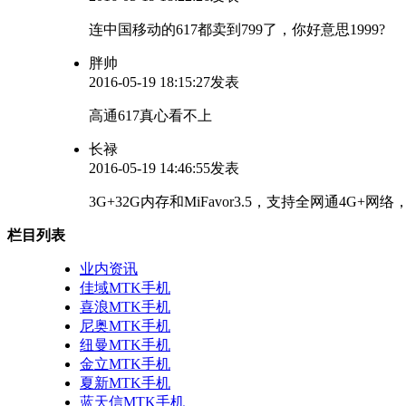
连中国移动的617都卖到799了，你好意思1999?
胖帅
2016-05-19 18:15:27发表
高通617真心看不上
长禄
2016-05-19 14:46:55发表
3G+32G内存和MiFavor3.5，支持全网通4G
栏目列表
业内资讯
佳域MTK手机
喜浪MTK手机
尼奥MTK手机
纽曼MTK手机
金立MTK手机
夏新MTK手机
蓝天信MTK手机