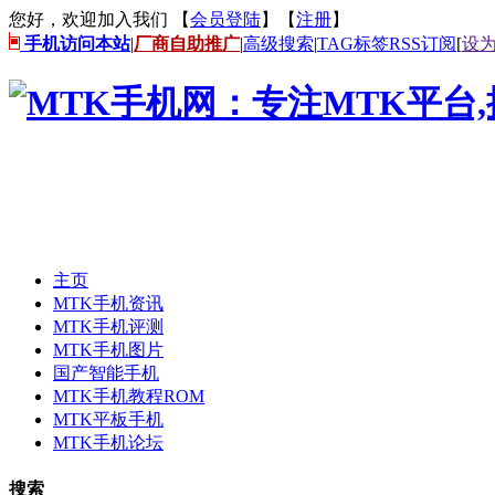
您好，欢迎加入我们 【
会员登陆
】【
注册
】
手机访问本站
|
厂商自助推广
|
高级搜索
|
TAG标签
RSS订阅
[
设
主页
MTK手机资讯
MTK手机评测
MTK手机图片
国产智能手机
MTK手机教程ROM
MTK平板手机
MTK手机论坛
搜索