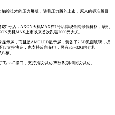
力触控技术的压力屏版，随着压力版的上市，原来的标准版目
虑1号店，AXON天机MAX在1号店惊现全网最低价格，该机
ON天机MAX上市以来首次跌破2000元大关。
号显示屏，而且是AMOLED显示屏，装备了2.5D弧面玻璃，拥
AX不仅支持快充，也支持反向充电，另有3G+32G内存和
17八核。
本文来自MTK手机网http://www.mtksj.com
Type-C接口，支持指纹识别/声纹识别和眼纹识别。