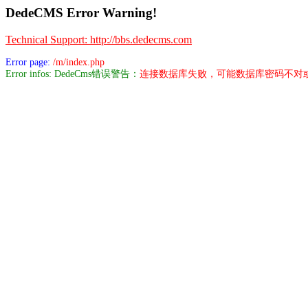
DedeCMS Error Warning!
Technical Support: http://bbs.dedecms.com
Error page:
/m/index.php
Error infos: DedeCms错误警告：
连接数据库失败，可能数据库密码不对