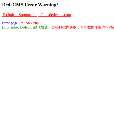
DedeCMS Error Warning!
Technical Support: http://bbs.dedecms.com
Error page:
/m/index.php
Error infos: DedeCms错误警告：
连接数据库失败，可能数据库密码不对