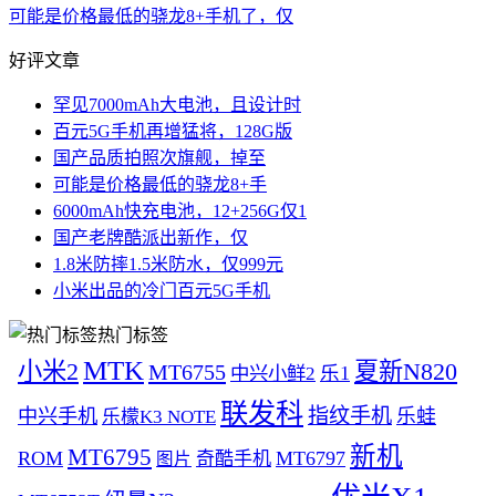
可能是价格最低的骁龙8+手机了，仅
好评文章
罕见7000mAh大电池，且设计时
百元5G手机再增猛将，128G版
国产品质拍照次旗舰，掉至
可能是价格最低的骁龙8+手
6000mAh快充电池，12+256G仅1
国产老牌酷派出新作，仅
1.8米防摔1.5米防水，仅999元
小米出品的冷门百元5G手机
热门标签
MTK
小米2
夏新N820
MT6755
中兴小鲜2
乐1
联发科
指纹手机
中兴手机
乐蛙
乐檬K3 NOTE
新机
MT6795
ROM
MT6797
奇酷手机
图片