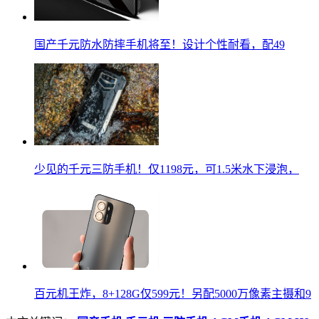
国产千元防水防摔手机将至！设计个性耐看，配49
少见的千元三防手机！仅1198元，可1.5米水下浸泡，
百元机王炸，8+128G仅599元！另配5000万像素主摄和9