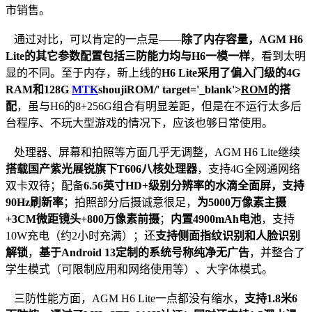
市销售。
通过对比，可以肯定的一点是——
除了内存容量，AGM H6
Lite的其它参数配置包括三防能力均与H6一模一样
，看到太明
显的不同。至于内存，新上线的
H6 Lite采用了偏入门级的4G
RAM和128G
MTK
shoujiROM/' target='_blank'>
ROM
的搭
配
，虽与H6的8+256G组合有明显差距，但是在不运行太多后
台程序、不玩大型游戏的情况下，应该也够日常使用。
处理器、屏幕和拍照等方面几乎无调整，AGM H6 Lite继续
搭载国产紫光展锐旗下T606八核处理器
，支持4G全网通网络
双卡双待；配备
6.56英寸HD+级别分辨率的水滴全面屏，支持
90Hz刷新率
；拍照部分后摄诚意很足，
为5000万像素主摄
+3CM微距镜头+800万像素前摄
；
内置4900mAh电池
，支持
10W充电（约2小时充满）；还
支持侧面指纹识别和人脸识别
解锁
，
基于Android 13定制的系统号称纯净无广告
，并整合了
学生模式（可限制应用和网络使用等）、大字体模式。
三防性能方面，AGM H6 Lite一点都没有缩水，
支持1.8米6