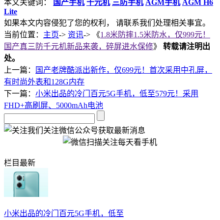
本文关键词：
国产手机
千元机
三防手机
AGM手机
AGM H6
Lite
如果本文内容侵犯了您的权利， 请联系我们处理相关事宜。
当前位置：
主页
->
资讯
-> 《
1.8米防摔1.5米防水，仅999元！
国产真三防千元机新品来袭，碎屏进水保修
》
转载请注明出
处。
上一篇：
国产老牌酷派出新作，仅699元！首次采用中孔屏，
有时尚外表和128G内存
下一篇：
小米出品的冷门百元5G手机，低至579元！采用
FHD+高刷屏、5000mAh电池
关注微信公众号获取最新消息
栏目最新
小米出品的冷门百元5G手机，低至