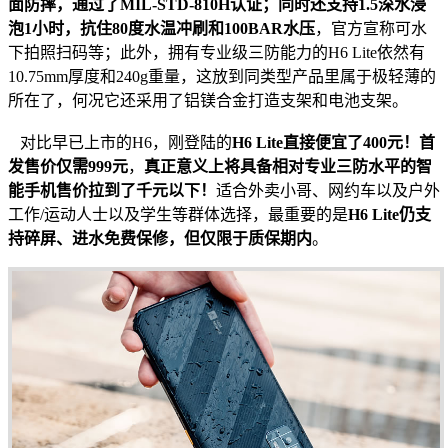
面防摔，通过了MIL-STD-810H认证；同时还支持1.5深水浸
泡1小时，抗住80度水温冲刷和100BAR水压
，官方宣称可水
下拍照扫码等；此外，拥有专业级三防能力的H6 Lite依然有
10.75mm厚度和240g重量，这放到同类型产品里属于极轻薄的
所在了，何况它还采用了铝镁合金打造支架和电池支架。
对比早已上市的H6，刚登陆的
H6 Lite直接便宜了400元！首
发售价仅需999元
，
真正意义上将具备相对专业三防水平的智
能手机售价拉到了千元以下！
适合外卖小哥、网约车以及户外
工作/运动人士以及学生等群体选择，最重要的是
H6 Lite仍支
持碎屏、进水免费保修，但仅限于质保期内
。