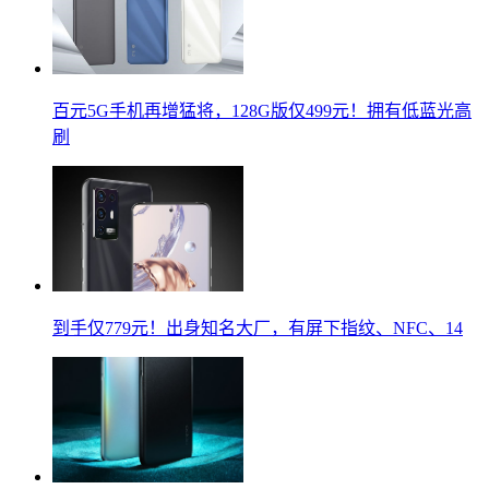
百元5G手机再增猛将，128G版仅499元！拥有低蓝光高
刷
到手仅779元！出身知名大厂，有屏下指纹、NFC、14