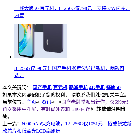
一线大牌5G百元机，8+256G仅798元！支持67W闪充，
内置
8+256G仅598元！国产手机老牌波导出新机，两款可
选，
本文关键词：
国产手机
百元机
酷派手机
4G手机
锋尚50
如果本文内容侵犯了您的权利， 请联系我们处理相关事宜。
当前位置：
主页
->
资讯
-> 《
国产老牌酷派出新作，仅699元！
首次采用中孔屏，有时尚外表和128G内存
》
转载请注明出
处。
上一篇：
6000mAh快充电池，12+256G仅1051元！搭载骁龙新
款芯片和低蓝光LCD高刷屏