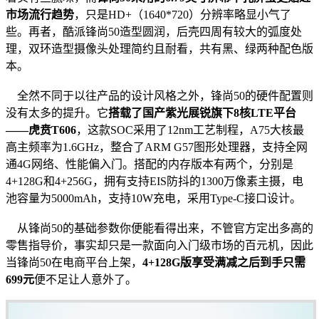
市场流行趋势
，只是HD+（1640*720）分辨率略显小气了
些。再者，酷派锋尚50造型圆润，后壳四周有较大的弧度处
理，双环造型摄像头处理简约且耐看，共有黑、绿两种配色版
本。
全然不同于以往产品的设计风格之外，锋尚50的硬件配置则
没有太多的提升。它
搭载了国产紫光展锐旗下8核LTE平台
——虎贲T606
，这款SOC采用了12nm工艺制程，A75大核最
高主频率为1.6GHz，整合了ARM G57图形处理器，支持全网
通4G网络、性能偏入门。搭配的内存版本有两个，分别是
4+128G和4+256G，拥有支持EIS防抖的1300万像素主摄，电
池容量为5000mAh，支持10W充电，采用Type-C接口设计。
从锋尚50的基础参数你便能看得出来，不管官方定出多高的
零售指导价，事实却只是一款面向入门级市场的百元机，因此
当锋尚50在电商平台上架，
4+128G版享受满减之后到手只需
699元
便不足让人意外了。