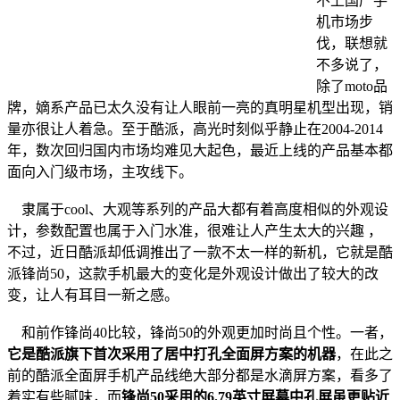
不上国产手
机市场步
伐，联想就
不多说了，
除了moto品
牌，嫡系产品已太久没有让人眼前一亮的真明星机型出现，销
量亦很让人着急。至于酷派，高光时刻似乎静止在2004-2014
年，数次回归国内市场均难见大起色，最近上线的产品基本都
面向入门级市场，主攻线下。
隶属于cool、大观等系列的产品大都有着高度相似的外观设
计，参数配置也属于入门水准，很难让人产生太大的兴趣 ，
不过，近日酷派却低调推出了一款不太一样的新机，它就是酷
派锋尚50，这款手机最大的变化是外观设计做出了较大的改
变，让人有耳目一新之感。
和前作锋尚40比较，锋尚50的外观更加时尚且个性。一者，
它是酷派旗下首次采用了居中打孔全面屏方案的机器
，在此之
前的酷派全面屏手机产品线绝大部分都是水滴屏方案，看多了
着实有些腻味，而
锋尚50采用的6.79英寸屏幕中孔屏虽更贴近