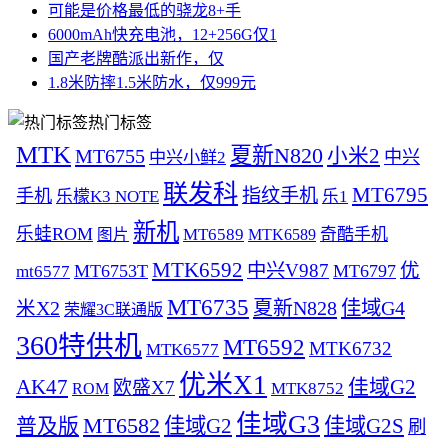
可能是价格最低的骁龙8+手
6000mAh快充电池，12+256G仅1
国产老牌酷派出新作，仅
1.8米防摔1.5米防水，仅999元
热门标签
MTK
夏新N820
MT6755
小米2
中兴
中兴小鲜2
联发科
MT6795
指纹手机
手机
乐檬K3 NOTE
乐1
新机
乐蛙ROM
MT6589
奇酷手机
图片
MTK6589
MTK6592
中兴V987
优
MT6753T
MT6797
mt6577
MT6735
夏新N828
佳域G4
米X2
荣耀3C联通版
360特供机
MT6592
MTK6732
MTK6577
优米X1
AK47
佳域G2
欧盛X7
ROM
MTK8752
佳域G3
MT6582
普及版
佳域G2
佳域G2S
刷