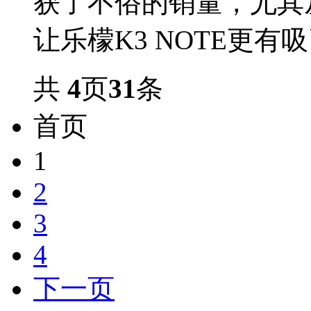
获了不俗的销量，尤其
让乐檬K3 NOTE更有吸引
共
4
页
31
条
首页
1
2
3
4
下一页