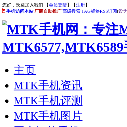
您好，欢迎加入我们 【
会员登陆
】【
注册
】
手机访问本站
|
厂商自助推广
|
高级搜索
|
TAG标签
RSS订阅
[
设
主页
MTK手机资讯
MTK手机评测
MTK手机图片