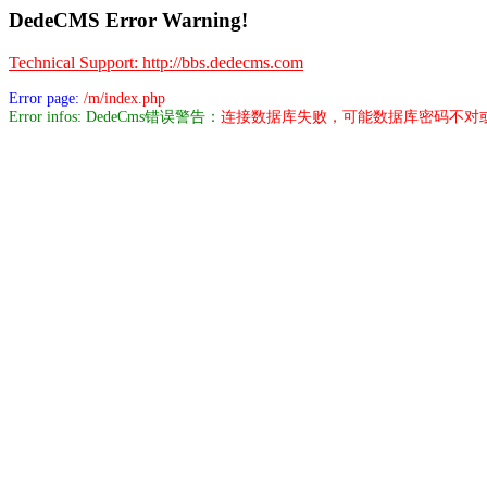
DedeCMS Error Warning!
Technical Support: http://bbs.dedecms.com
Error page:
/m/index.php
Error infos: DedeCms错误警告：
连接数据库失败，可能数据库密码不对