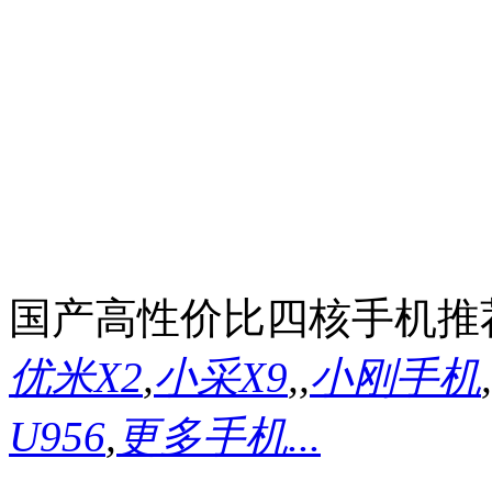
国产高性价比四核手机推
优米X2
,
小采X9
,
,
小刚手机
,
U956
,
更多手机...