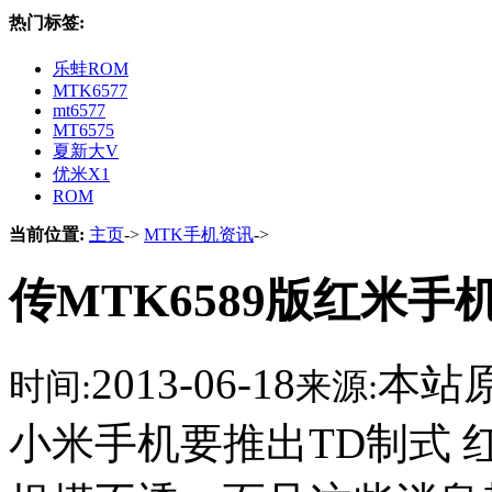
热门标签:
乐蛙ROM
MTK6577
mt6577
MT6575
夏新大V
优米X1
ROM
当前位置:
主页
->
MTK手机资讯
->
传MTK6589版红米手
2013-06-18
本站
时间:
来源:
小米手机要推出TD制式 