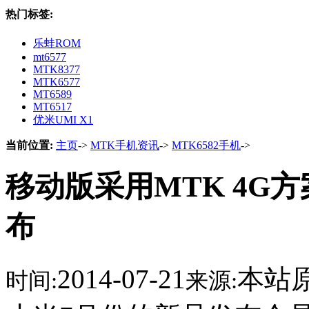
热门标签:
乐蛙ROM
mt6577
MTK8377
MTK6577
MT6589
MT6517
优米UMI X1
当前位置:
主页
->
MTK手机资讯
->
MTK6582手机
->
移动版采用MTK 4G方
布
2014-07-21
本站
时间:
来源: