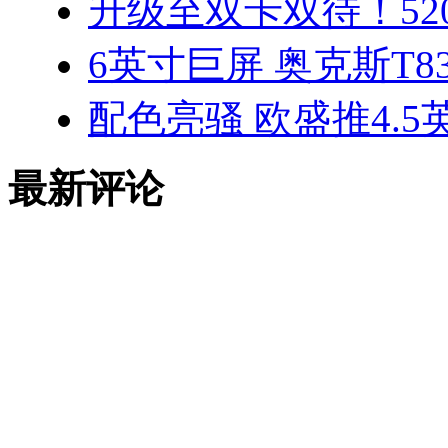
升级至双卡双待！52
6英寸巨屏 奥克斯T83
配色亮骚 欧盛推4.5
最新评论