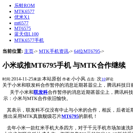
乐蛙ROM
MTK6577
优米X1
mt6577
MT6575
蓝天信L100
MTK6577手机
当前位置:
主页
->
MTK手机资讯
->
64位MT6795
->
小米或推MT6795手机 与MTK合作继续
2014-11-25
本站原创
小小风
次
时间:
来源:
作者:
点击:
10
评论
关于小米和联发科合作暂停的消息近期甚嚣尘上，腾讯科技日
关于小米和
联发科
合作暂停的消息近期甚嚣尘上，腾讯科技
示：小米与MTK合作依旧愉快。
其表示，联发科不仅没有中止与小米的合作，相反，后者近期向
推出采用MTK真旗舰级芯片
MT6795
的新机！
去年小米一款红米手机大杀四方，对于千元手机市场加速洗牌起