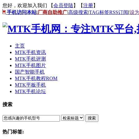
您好，欢迎加入我们 【
会员登陆
】【
注册
】
手机访问本站
|
厂商自助推广
|
高级搜索
|
TAG标签
RSS订阅
[
设
主页
MTK手机资讯
MTK手机评测
MTK手机图片
国产智能手机
MTK手机教程ROM
MTK平板手机
MTK手机论坛
搜索
搜索
热门标签: