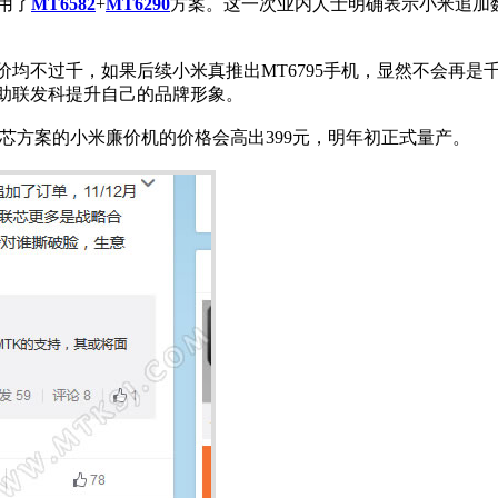
用了
MT6582
+
MT6290
方案。这一次业内人士明确表示小米追加数
网http://www.mtksj.com
均不过千，如果后续小米真推出MT6795手机，显然不会再
助联发科提升自己的品牌形象。
芯方案的小米廉价机的价格会高出399元，明年初正式量产。