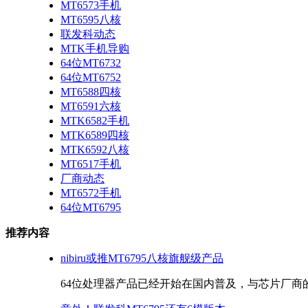
MT6573手机
MT6595八核
联发科动态
MTK手机导购
64位MT6732
64位MT6752
MT6588四核
MT6591六核
MTK6582手机
MTK6589四核
MTK6592八核
MT6517手机
厂商动态
MT6572手机
64位MT6795
推荐内容
nibiru或推MT6795八核旗舰级产品
64位处理器产品已经开始在国内普及，与芯片厂商的强