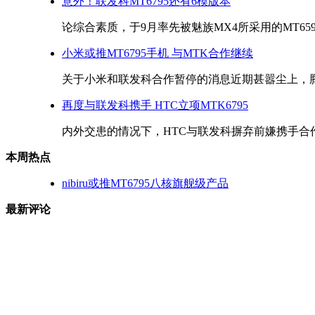
意外！联发科MT6795还有6模版本
论综合素质，于9月率先被魅族MX4所采用的MT659
小米或推MT6795手机 与MTK合作继续
关于小米和联发科合作暂停的消息近期甚嚣尘上，腾讯
再度与联发科携手 HTC立项MTK6795
内外交患的情况下，HTC与联发科摒弃前嫌携手合作
本周热点
nibiru或推MT6795八核旗舰级产品
最新评论