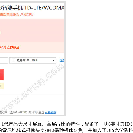
ero 1代产品大尺寸屏幕、高屏占比的特性，配备了一块6英寸F
素的索尼堆栈式摄像头支持13毫秒极速对焦，并加入了OIS光学防