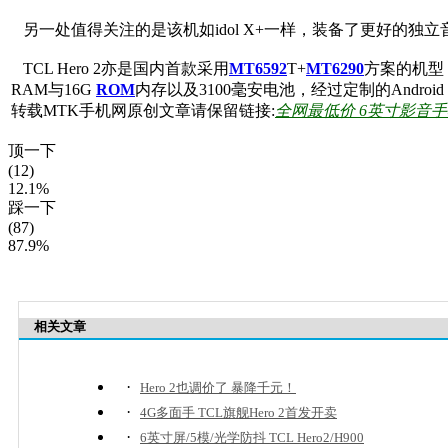
另一处值得关注的是该机如idol X+一样，装备了更好的独
TCL Hero 2亦是国内首款采用
MT6592
T+
MT6290
方案的机型
RAM与16G
ROM
内存以及3100毫安电池，经过定制的Android
转载MTK手机网原创文章请保留链接:
全网最低价 6英寸影音手机T
顶一下
(12)
12.1%
踩一下
(87)
87.9%
相关文章
·
Hero 2也调价了 暴降千元！
·
4G多面手 TCL旗舰Hero 2首发开卖
·
6英寸屏/5模/光学防抖 TCL Hero2/H900