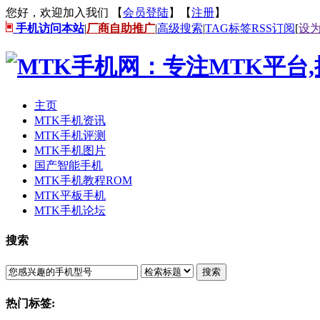
您好，欢迎加入我们 【
会员登陆
】【
注册
】
手机访问本站
|
厂商自助推广
|
高级搜索
|
TAG标签
RSS订阅
[
设
主页
MTK手机资讯
MTK手机评测
MTK手机图片
国产智能手机
MTK手机教程ROM
MTK平板手机
MTK手机论坛
搜索
搜索
热门标签: