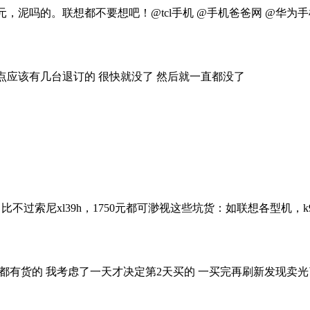
泥吗的。联想都不要想吧！@tcl手机 @手机爸爸网 @华为手机
11点应该有几台退订的 很快就没了 然后就一直都没了
过索尼xl39h，1750元都可渺视这些坑货：如联想各型机，k92
全天都有货的 我考虑了一天才决定第2天买的 一买完再刷新发现卖