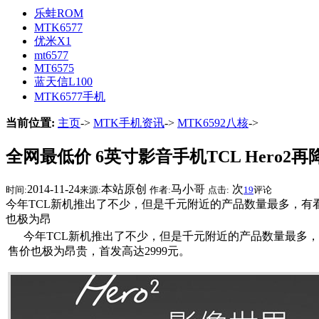
乐蛙ROM
MTK6577
优米X1
mt6577
MT6575
蓝天信L100
MTK6577手机
当前位置:
主页
->
MTK手机资讯
->
MTK6592八核
->
全网最低价 6英寸影音手机TCL Hero2再
2014-11-24
本站原创
马小哥
次
时间:
来源:
作者:
点击:
19
评论
今年TCL新机推出了不少，但是千元附近的产品数量最多，有看点
也极为昂
今年TCL新机推出了不少，但是千元附近的产品数量最多，有看
售价也极为昂贵，首发高达2999元。