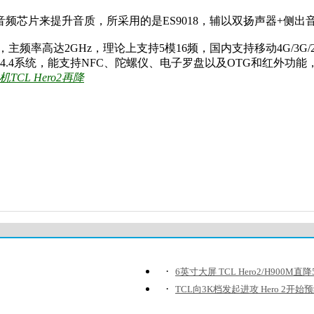
立音频芯片来提升音质，所采用的是ES9018，辅以双扬声器+侧
，主频率高达2GHz，理论上支持5模16频，国内支持移动4G/3
 4.4系统，能支持NFC、陀螺仪、电子罗盘以及OTG和红外功能，三围是1
CL Hero2再降
·
6英寸大屏 TCL Hero2/H900M直
·
TCL向3K档发起进攻 Hero 2开始