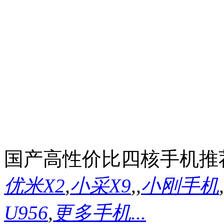
国产高性价比四核手机推
优米X2
,
小采X9
,
,
小刚手机
,
U956
,
更多手机...