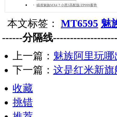
·
瞄准魅族MX4？小黑3高配版/ZP999蓄势
本文标签：
MT6595
魅
------分隔线--------------------
上一篇：
魅族阿里玩哪出
下一篇：
这是红米新旗
收藏
挑错
推荐