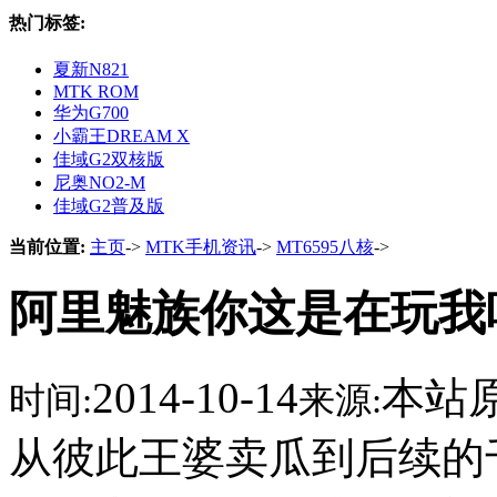
热门标签:
夏新N821
MTK ROM
华为G700
小霸王DREAM X
佳域G2双核版
尼奥NO2-M
佳域G2普及版
当前位置:
主页
->
MTK手机资讯
->
MT6595八核
->
阿里魅族你这是在玩我吗
2014-10-14
本站
时间:
来源:
从彼此王婆卖瓜到后续的