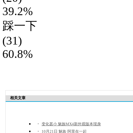
39.2%
踩一下
(31)
60.8%
相关文章
·
变化甚小 魅族MX4新外观版本现身
·
10月21日 魅族·阿里在一起