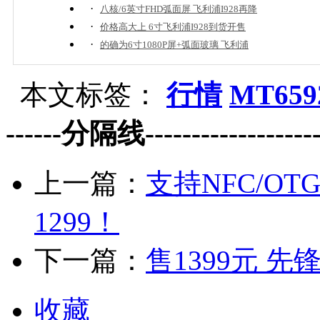
·
八核/6英寸FHD弧面屏 飞利浦I928再降
·
价格高大上 6寸飞利浦I928到货开售
·
的确为6寸1080P屏+弧面玻璃 飞利浦
本文标签：
行情
MT659
------分隔线--------------------
上一篇：
支持NFC/OT
1299！
下一篇：
售1399元 先
收藏