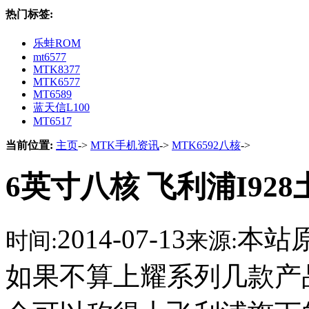
热门标签:
乐蛙ROM
mt6577
MTK8377
MTK6577
MT6589
蓝天信L100
MT6517
当前位置:
主页
->
MTK手机资讯
->
MTK6592八核
->
6英寸八核 飞利浦I92
2014-07-13
本站
时间:
来源:
如果不算上耀系列几款产品