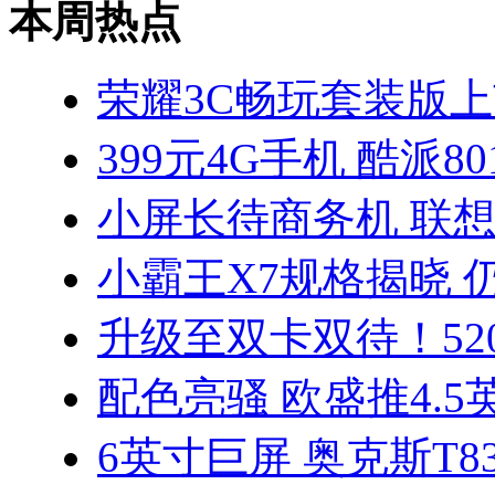
本周热点
荣耀3C畅玩套装版上
399元4G手机 酷派8
小屏长待商务机 联想S
小霸王X7规格揭晓 
升级至双卡双待！52
配色亮骚 欧盛推4.5
6英寸巨屏 奥克斯T83