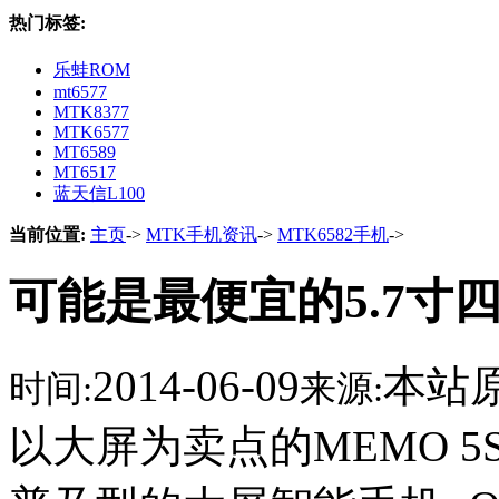
热门标签:
乐蛙ROM
mt6577
MTK8377
MTK6577
MT6589
MT6517
蓝天信L100
当前位置:
主页
->
MTK手机资讯
->
MTK6582手机
->
可能是最便宜的5.7寸四核
2014-06-09
本站
时间:
来源:
以大屏为卖点的MEMO 