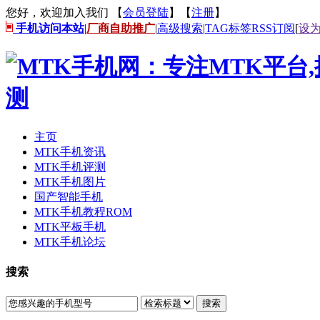
您好，欢迎加入我们 【
会员登陆
】【
注册
】
手机访问本站
|
厂商自助推广
|
高级搜索
|
TAG标签
RSS订阅
[
设
主页
MTK手机资讯
MTK手机评测
MTK手机图片
国产智能手机
MTK手机教程ROM
MTK平板手机
MTK手机论坛
搜索
搜索