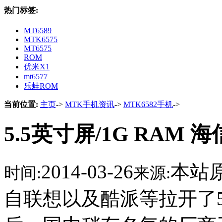
热门标签:
MT6589
MTK6575
MT6575
ROM
优米X1
mt6577
乐蛙ROM
当前位置:
主页
->
MTK手机资讯
->
MTK6582手机
->
5.5英寸屏/1G RAM 海
2014-03-26
本站
时间:
来源:
自联想以及酷派等拉开了5