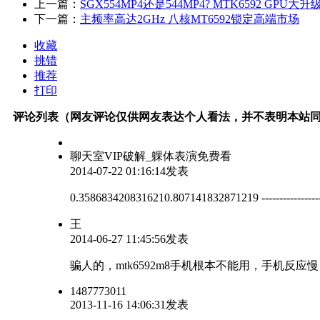
上一篇：
SGX554MP4还是544MP4? MTK6592 GPU大升
下一篇：
主频率高达2GHz 八核MT6592锁定高端市场
收藏
挑错
推荐
打印
评论列表（网友评论仅供网友表达个人看法，并不表明本站
聊天室VIP破解_躶体表演免费看
2014-07-22 01:16:14发表
0.3586834208316210.807141832871219 --
王
2014-06-27 11:45:56发表
骗人的，mtk6592m8手机根本不能用，手机反
1487773011
2013-11-16 14:06:31发表