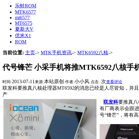
乐蛙ROM
MTK6577
mt6577
MT6575
夏新大V
优米X1
ROM
当前位置:
主页
->
MTK手机资讯
->
MTK6592八核
->
代号锋芒 小采手机将推MTK6592八核手
2013-07-11
本站原创
小小风
次
时间:
来源:
作者:
点击:
查看评论
联发科要推真八核处理器MT6592的消息已经是人尽皆知，并
产
联发科
要推真八
有厂商表示会跟
号“锋芒”，将有