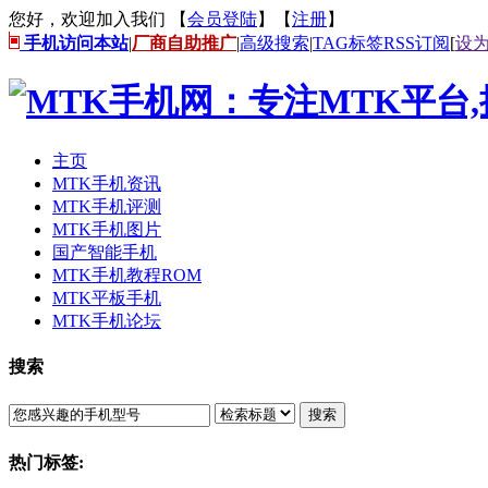
您好，欢迎加入我们 【
会员登陆
】【
注册
】
手机访问本站
|
厂商自助推广
|
高级搜索
|
TAG标签
RSS订阅
[
设
主页
MTK手机资讯
MTK手机评测
MTK手机图片
国产智能手机
MTK手机教程ROM
MTK平板手机
MTK手机论坛
搜索
搜索
热门标签: