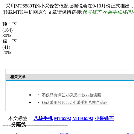
采用MT6589T的小采锋芒低配版据说会在9-10月份正式
转载MTK手机网原创文章请保留链接:
代号锋芒 小采手机将推M
顶一下
(164)
80%
踩一下
(41)
20%
相关文章
·
不仅只有锋芒 小采另一款八核谍照
·
确认采用MT6592 小采手机八核产品正
本文标签：
八核手机
MT6592
MTK6592
小采锋芒
------分隔线----------------------------