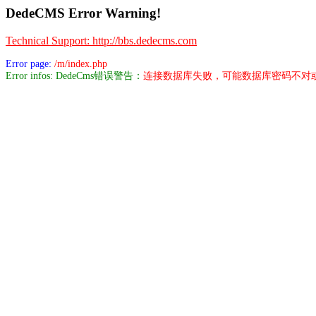
DedeCMS Error Warning!
Technical Support: http://bbs.dedecms.com
Error page:
/m/index.php
Error infos: DedeCms错误警告：
连接数据库失败，可能数据库密码不对