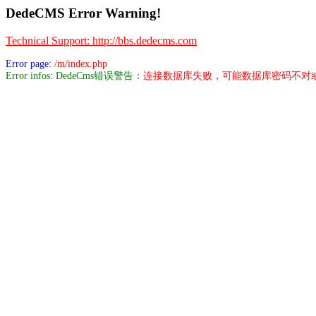
DedeCMS Error Warning!
Technical Support: http://bbs.dedecms.com
Error page:
/m/index.php
Error infos: DedeCms错误警告：
连接数据库失败，可能数据库密码不对