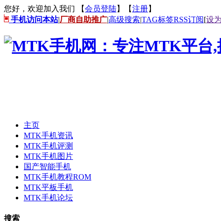
您好，欢迎加入我们 【
会员登陆
】【
注册
】
手机访问本站
|
厂商自助推广
|
高级搜索
|
TAG标签
RSS订阅
[
设
主页
MTK手机资讯
MTK手机评测
MTK手机图片
国产智能手机
MTK手机教程ROM
MTK平板手机
MTK手机论坛
搜索