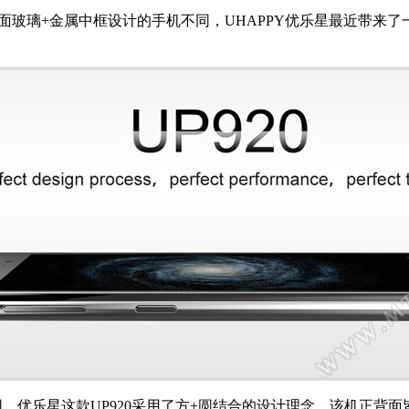
玻璃+金属中框设计的手机不同，UHAPPY优乐星最近带来了一
优乐星这款UP920采用了方+圆结合的设计理念，该机正背面