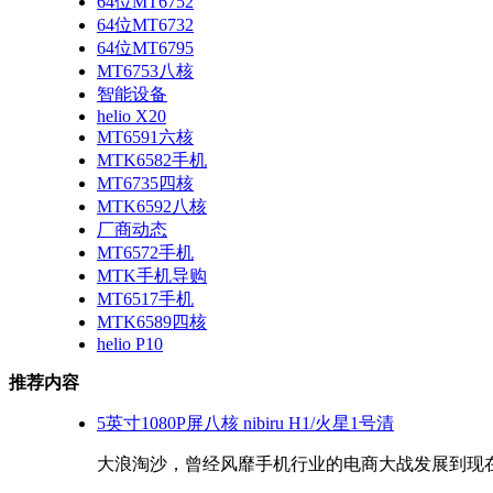
64位MT6752
64位MT6732
64位MT6795
MT6753八核
智能设备
helio X20
MT6591六核
MTK6582手机
MT6735四核
MTK6592八核
厂商动态
MT6572手机
MTK手机导购
MT6517手机
MTK6589四核
helio P10
推荐内容
5英寸1080P屏八核 nibiru H1/火星1号清
大浪淘沙，曾经风靡手机行业的电商大战发展到现在，