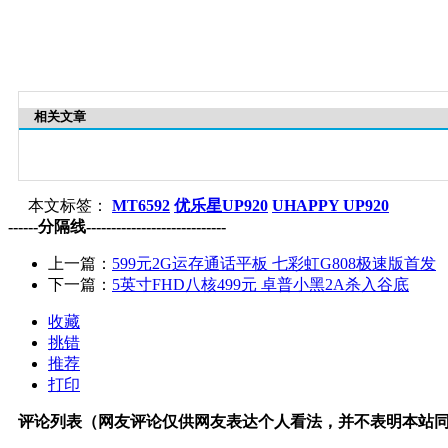
相关文章
本文标签：
MT6592
优乐星UP920
UHAPPY UP920
------分隔线----------------------------
上一篇：
599元2G运存通话平板 七彩虹G808极速版首发
下一篇：
5英寸FHD八核499元 卓普小黑2A杀入谷底
收藏
挑错
推荐
打印
评论列表（网友评论仅供网友表达个人看法，并不表明本站