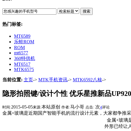
搜索
热门标签:
MT6589
乐蛙ROM
ROM
mt6577
360特供机
MT6517
MTK6575
当前位置:
主页
->
MTK手机资讯
->
MTK6592八核
->
隐形拍照键/设计个性 优乐星推新品UP92
2015-05-05
本站原创
马小哥
次
时间:
来源:
作者:
点击:
4
评论
金属+玻璃是近期国产智能手机的流行设计元素，大家都争推采
金属+玻璃
外形已经让