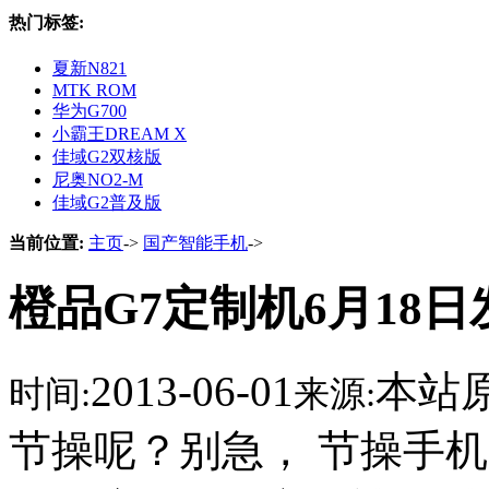
热门标签:
夏新N821
MTK ROM
华为G700
小霸王DREAM X
佳域G2双核版
尼奥NO2-M
佳域G2普及版
当前位置:
主页
->
国产智能手机
->
橙品G7定制机6月18
2013-06-01
本站
时间:
来源:
节操呢？别急， 节操手