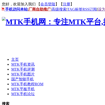
您好，欢迎加入我们 【
会员登陆
】【
注册
】
手机访问本站
|
厂商自助推广
|
高级搜索
|
TAG标签
RSS订阅
[
设
主页
MTK手机资讯
MTK手机评测
MTK手机图片
国产智能手机
MTK手机教程ROM
MTK平板手机
MTK手机论坛
搜索