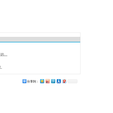
样的…
！
分享到：