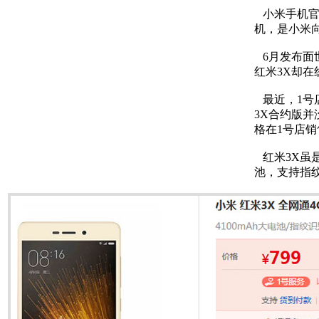
小米手机官
机，是小米
6月发布面
红米3X却
最近，1号
3X合约版
格在1号店
红米3X虽是
池，支持指纹