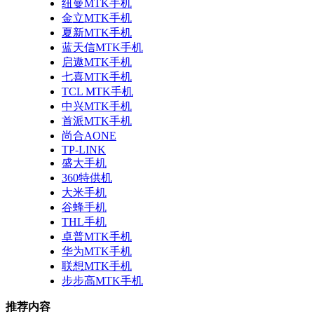
纽曼MTK手机
金立MTK手机
夏新MTK手机
蓝天信MTK手机
启遨MTK手机
七喜MTK手机
TCL MTK手机
中兴MTK手机
首派MTK手机
尚合AONE
TP-LINK
盛大手机
360特供机
大米手机
谷蜂手机
THL手机
卓普MTK手机
华为MTK手机
联想MTK手机
步步高MTK手机
推荐内容