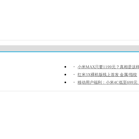
·
小米MAX只要1199元？真相是这
·
红米3X裸机版线上首发 金属/指纹
·
移动用户福利：小米4C低至699元