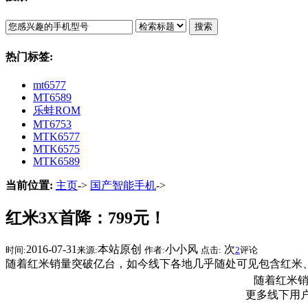
搜索
热门标签:
mt6577
MT6589
乐蛙ROM
MT6753
MTK6577
MTK6575
MTK6589
当前位置:
主页
->
国产智能手机
->
红米3X首降：799元！
2016-07-31
本站原创
小小风
次
时间:
来源:
作者:
点击:
2
评论
随着红米销量突破亿台，如今线下各地几乎随处可见包含红米、
随着红米销量
更多线下用