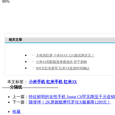
90%
相关文章
·
大电池巨屏 小米MAX 32G版优惠百元！
·
小米4S高配版迎来最低价 苏宁易购
·
899元红米新军 红米3X首发时间确认
本文标签：
小米手机
红米手机
红米3X
------分隔线----------------------------
上一篇：
特征鲜明的女性手机 Sugar C6罕见降至千元促销
下一篇：
随便摔！2K屏旗舰摩托罗拉X极暴降1289元！
收藏