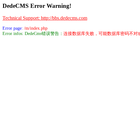
DedeCMS Error Warning!
Technical Support: http://bbs.dedecms.com
Error page:
/m/index.php
Error infos: DedeCms错误警告：
连接数据库失败，可能数据库密码不对