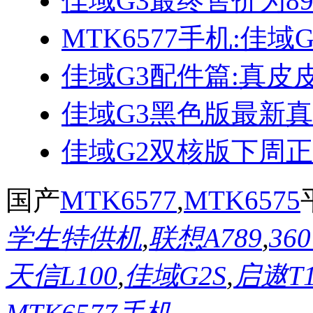
佳域G3最终售价为89
MTK6577手机:佳域
佳域G3配件篇:真皮
佳域G3黑色版最新
佳域G2双核版下周
国产
MTK6577
,
MTK6575
学生特供机
,
联想A789
,
36
天信L100
,
佳域G2S
,
启遨T