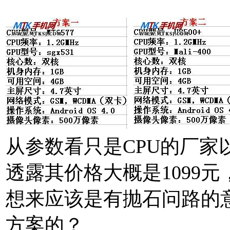
从参数看只是CPU的厂
透露其价格大概是1099
想来应该是有抛石问路的
方案的？