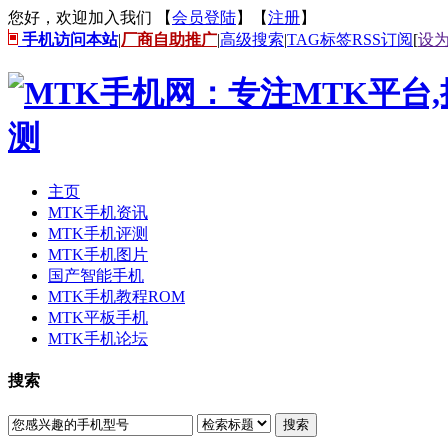
您好，欢迎加入我们 【
会员登陆
】【
注册
】
手机访问本站
|
厂商自助推广
|
高级搜索
|
TAG标签
RSS订阅
[
设
主页
MTK手机资讯
MTK手机评测
MTK手机图片
国产智能手机
MTK手机教程ROM
MTK平板手机
MTK手机论坛
搜索
搜索