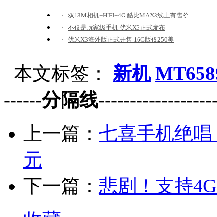
·
双13M相机+HIFI+4G 酷比MAX3线上有售价
·
不仅是玩家级手机 优米X3正式发布
·
优米X3海外版正式开售 16G版仅250美
本文标签：
新机
MT658
------分隔线--------------------
上一篇：
七喜手机绝唱 5.
元
下一篇：
悲剧！支持4G的