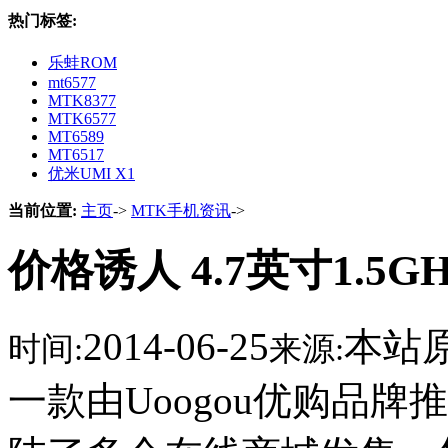
热门标签:
乐蛙ROM
mt6577
MTK8377
MTK6577
MT6589
MT6517
优米UMI X1
当前位置:
主页
->
MTK手机资讯
->
价格诱人 4.7英寸1.5
2014-06-25
本站
时间:
来源:
一款由Uoogou优购品牌