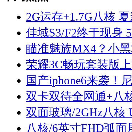
2G运存+1.7G八核 
佳域S3/F2终于现身 
瞄准魅族MX4？小黑3
荣耀3C畅玩套装版上
国产iphone6来袭！
双卡双待全网通+八
双面玻璃/2GHz八核 
八核/6英寸FHD弧面屏