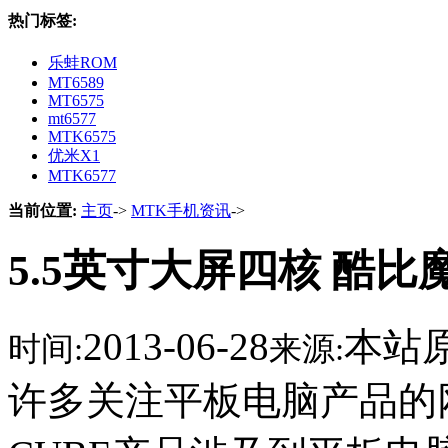
热门标签:
乐蛙ROM
MT6589
MT6575
mt6577
MTK6575
优米X1
MTK6577
当前位置:
主页
->
MTK手机资讯
->
5.5英寸大屏四核 酷比
2013-06-28
本站
时间:
来源:
许多关注平板电脑产品的