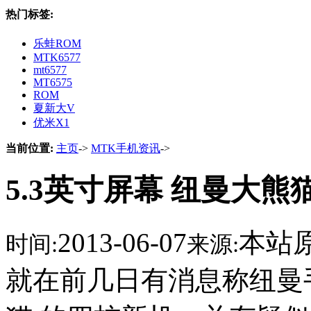
热门标签:
乐蛙ROM
MTK6577
mt6577
MT6575
ROM
夏新大V
优米X1
当前位置:
主页
->
MTK手机资讯
->
5.3英寸屏幕 纽曼大
2013-06-07
本站
时间:
来源:
就在前几日有消息称纽曼