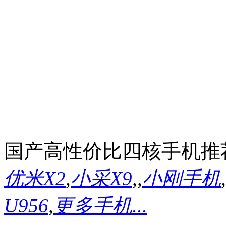
国产高性价比四核手机推
优米X2
,
小采X9
,
,
小刚手机
,
U956
,
更多手机...