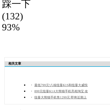
踩一下
(132)
93%
相关文章
·
最低799元!八核纽曼K1S和纽曼大威悦
·
899元纽曼K1A大熊猫手机亮相淘宝 改
·
纽曼大熊猫手机售1299元 即将近期上