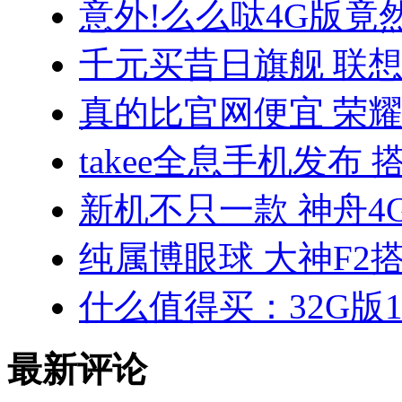
意外!么么哒4G版竟
千元买昔日旗舰 联想VI
真的比官网便宜 荣耀3
takee全息手机发布 
新机不只一款 神舟4
纯属博眼球 大神F2搭
什么值得买：32G版10
最新评论