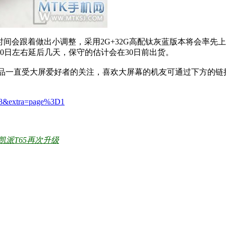
跟着做出小调整，采用2G+32G高配钛灰蓝版本将会率先上市，而
20日左右延后几天，保守的估计会在30日前出货。
品一直受大屏爱好者的关注，喜欢大屏幕的机友可通过下方的链
038&extra=page%3D1
英寸凯派T65再次升级