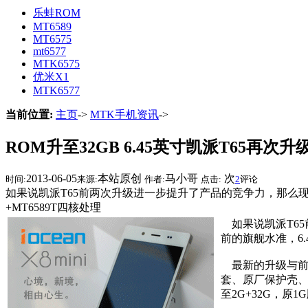
乐蛙ROM
MT6589
MT6575
mt6577
MTK6575
优米X1
MTK6577
当前位置:
主页
->
MTK手机资讯
->
ROM升至32GB 6.45英寸凯派T65再次升
2013-06-05
本站原创
马小哥
次
时间:
来源:
作者:
点击:
2
评论
如果说凯派T65前两次升级进一步提升了产品的竞争力，那么现在将
+MT6589T四核处理
如果说凯派T65
前的旗舰水准，6.
最新的升级与前两
套、原厂保护壳、
至2G+32G，原