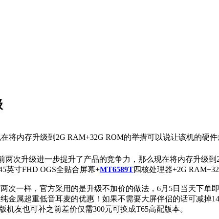
级
内存升级到2G RAM+32G ROM的举措可以说让该机的硬件规
前两次升级进一步提升了产品的竞争力，那么现在将内存升级到2G 
45英寸FHD OGS全贴合屏幕+
MT6589T
四核处理器+2G RAM
次一样，官方采用的是升级不加价的做法，6月5日当天下单即可
纯金属超重低音耳麦的优惠！如果不需要大屏伴侣的话可减掉140元
1G版机友也可补之前差价仅需300元可换成T65高配版本。