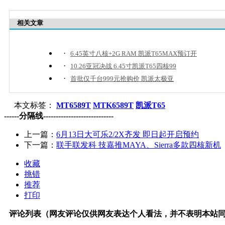
相关文章
·
6.45英寸八核+2G RAM 凯派T65MAX预订开
·
10.26亚冠决战 6.45寸凯派T65四核99
·
首批仅千台999元抢购价 凯派太极亚
本文标签：
MT6589T
MTK6589T
凯派T65
------分隔线----------------------------
上一篇：
6月13日大可乐2/2X齐发 即日起开启预约
下一篇：
联手联发科 技嘉推MAYA、Sierra多款四核新机
收藏
挑错
推荐
打印
评论列表（网友评论仅供网友表达个人看法，并不表明本站