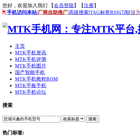
您好，欢迎加入我们 【
会员登陆
】【
注册
】
手机访问本站
|
厂商自助推广
|
高级搜索
|
TAG标签
RSS订阅
[
设
主页
MTK手机资讯
MTK手机评测
MTK手机图片
国产智能手机
MTK手机教程ROM
MTK平板手机
MTK手机论坛
搜索
搜索
热门标签: