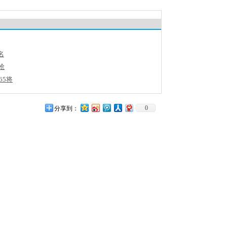
名
抢
65将
0
分享到：