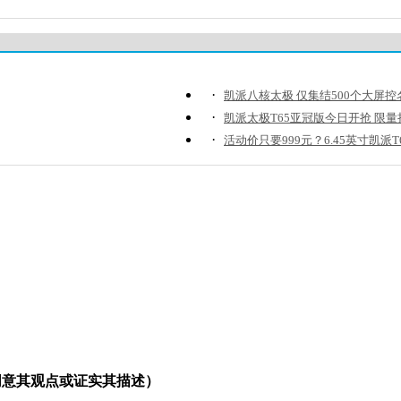
·
凯派八核太极 仅集结500个大屏控
·
凯派太极T65亚冠版今日开抢 限量
·
活动价只要999元？6.45英寸凯派T
同意其观点或证实其描述）