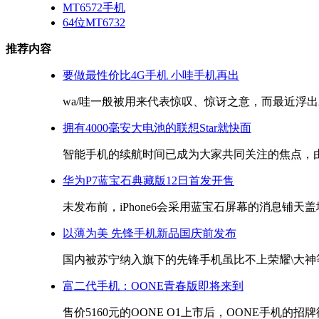
MT6572手机
64位MT6732
推荐内容
要做最性价比4G手机 小哇手机再出
wa/哇一般被用来代表惊叹、惊讶之意，而最近浮出水
拥有4000毫安大电池的联想Star就快面
智能手机的续航时间已成为大家共同关注的焦点，由此
华为P7蓝宝石典藏版12日首发开售
未发布前，iPhone6会采用蓝宝石屏幕的消息铺天盖地，
以薄为美 先锋手机新品国庆前发布
国内被苏宁纳入旗下的先锋手机虽比不上荣耀\大神等
富二代手机：OONE青春版即将来到
售价5160元的OONE O1上市后，OONE手机的招