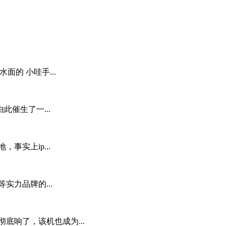
面的 小哇手...
催生了一...
事实上ip...
实力品牌的...
牌彻底响了，该机也成为...