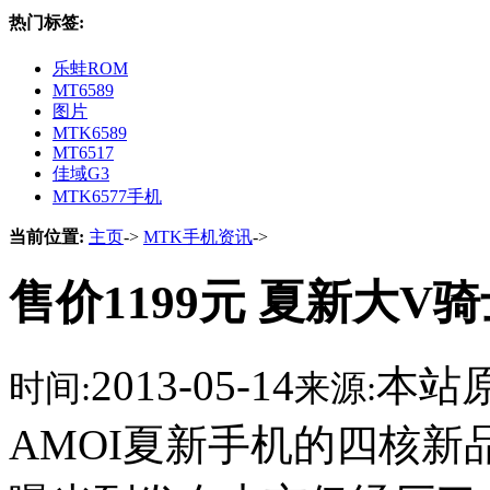
热门标签:
乐蛙ROM
MT6589
图片
MTK6589
MT6517
佳域G3
MTK6577手机
当前位置:
主页
->
MTK手机资讯
->
售价1199元 夏新大V
2013-05-14
本站
时间:
来源:
AMOI夏新手机的四核新