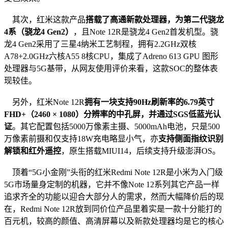
其次，红米这款产品
搭载了高通新款处理器，为第二代骁龙
4系（骁龙4 Gen2）
，且Note 12R是骁龙4 Gen2首发机型。骁
龙4 Gen2采用了三星4纳米工艺制程，拥有2.2GHz双核
A78+2.0GHz六核A55 8核CPU，集成了Adreno 613 GPU 图形
处理器与5G基带，从网友使用评价来看，这款SOC的整体表
现较佳。
另外，红米Note 12R
拥有一块支持90Hz刷新率的6.79英寸
FHD+（2460 × 1080）分辨率的中孔屏，并通过SGS低蓝光认
证
。其它配置包括5000万像素主摄、5000mAh电池，只是500
万像素前摄和仅支持18W充电略显小气，亦
支持侧面指纹识别
解锁和红外遥控
，原生搭载MIUI14，后续支持升级澎湃OS。
顶着“5G小金刚”头衔的红米Redmi Note 12R是小米为入门级
5G市场量身定制的机器，它并不像Note 12系列其它产品一样
追求齐全的功能以迎合大部分人的需求，然而大幅降价后的现
在，Redmi Note 12R放到同价位产品里着实是一款十分能打的
百元机，较高的颜值、高清屏幕以及新款处理器均是它的核心