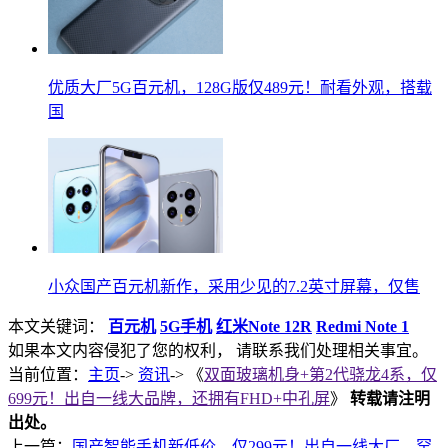
优质大厂5G百元机，128G版仅489元！耐看外观，搭载
国
小众国产百元机新作，采用少见的7.2英寸屏幕，仅售
本文关键词：
百元机
5G手机
红米Note 12R
Redmi Note 1
如果本文内容侵犯了您的权利， 请联系我们处理相关事宜。
当前位置：
主页
->
资讯
-> 《
双面玻璃机身+第2代骁龙4系，仅
699元！出自一线大品牌，还拥有FHD+中孔屏
》
转载请注明
出处。
上一篇：
国产智能手机新低价，仅299元！出自一线大厂，罕