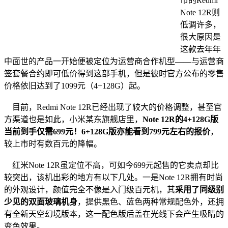
市的Redmi
Note 12R则
低调许多，
很大原因是
这款去年年
中面世的产品一开始便被定位为运营商合作机型——与运营商
签套餐合约即可低价得到这部手机，但是彼时官方公布的零售
价格依旧达到了1099元（4+128G）起。
目前，Redmi Note 12R已经出现了较大的价格调整，甚至官
方渠道也是如此，小米某东旗舰店里，
Note 12R的4+128G版
当前到手仅需699元！6+128G版亦能看到799元左右的报价
，
较上市时有数百元的降幅。
红米Note 12R虽定位不高，可如今699元起售的它卖点却比
较突出，该机出彩的地方有以下几处。一是Note 12R拥有时尚
的外观设计，颜值完全不像是入门级百元机，其
采用了同级别
少见的双面玻璃机身
，提供黑色、蓝色两种常规配色外，还拥
有全新天空幻境版本，这一配色版后盖在光线下会产生吸睛的
变色效果。