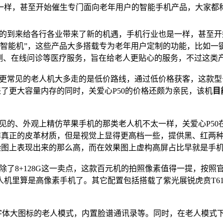
一样，甚至开始催生专门面向老年用户的智能手机产品，大家都
的到来给各行各业带来了新的机遇，手机行业也是一样，甚至开
人智能机”，这些产品大多搭载专为老年用户定制的功能，比如一
检测、在线问诊等医疗服务，旨在给老人更贴心的服务，不过这类
更常见的老人机大多走的是低价路线，通过低价格获客，这款型号
了更大容量内存的同时，关爱心P50的价格还颇为亲民，该机
目
见的、外观上精仿苹果手机的那类老人机不太一样，关爱心P50
真正的皮革材质，但是视觉上显得更高档一些，提供黑、红两种
染图上表现出来的那么高，而在效果图上虚构高屏占比早就是手
了8+128G这一卖点，这款百元机的拍照像素值得一提，按照官方
机里算是高像素手机了。其它配置包括搭载了紫光展锐虎贲T610
体大图标的老人模式，内置脸谱通讯录等。同时，在老人模式