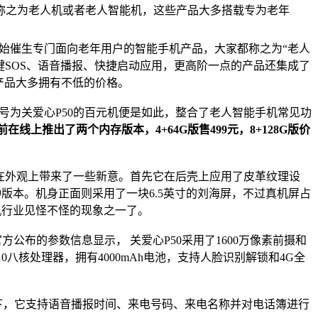
称之为老人机或者老人智能机，这些产品大多搭载专为老年
始催生专门面向老年用户的智能手机产品，大家都称之为“老人
键SOS、语音播报、快捷启动应用，更高阶一点的产品还集成了
产品大多拥有不低的价格。
为关爱心P50的百元机便是如此，整合了老人智能手机常见功
前在线上推出了两个内存版本，4+64G版售499元，8+128G版价
在外观上带来了一些新意。首先它在后壳上应用了皮革纹理设
版本。机身正面则采用了一块6.5英寸的刘海屏，不过真机屏占
机行业见怪不怪的现象之一了。
公布的参数信息显示， 关爱心P50采用了1600万像素前摄和
八核处理器，拥有4000mAh电池，支持人脸识别解锁和4G全
下，它支持语音播报时间、来电号码、来电名称并对电话簿进行