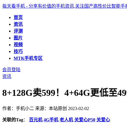
每天看手机 - 分享有价值的手机资讯,关注国产高性价比智能
首页
资讯
评测
图片
视频
技巧
MTK手机专区
会员登陆
资讯
8+128G卖599！4+64G
作者：手机小二
来源：本站原创
2023-02-02
关联的Tag
：
百元机
4G手机
老人机
关爱心P50
关爱心