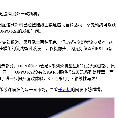
然还会有另外一款新机。
！即日起这款新机已经登陆线上渠道启动盲约活动，率先预约可以获
PO K9s的发布时间。
共享霓幻银海、黑曜武士两种配色，但K9s独享幻紫流沙版本--这
模组的流线型过渡设计，仅摄像头、闪光灯位置和K9 Pro有
显示部分，OPPO称K9s会是K系列众机型里屏幕最大的那款，具
时，OPPO K9s没有如K9 Pro那般搭载天玑系列处理器，而
本，为了进一步提升游戏体验，K9s还采用了X轴线性马达！
28G版或许瞄准的是千元市场，喜欢
千元机
的网友不妨蹲蹲。