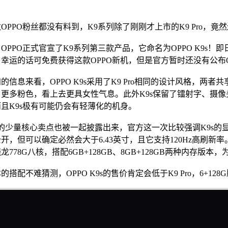
PPO粉丝都没有料到，K9系列除了刚刚才上市的K9 Pro，竟
PPO正式官宣了K9系列第三款产品，它命名为OPPO K9s
幸运的话可免费获得这款OPPO新机，但是官方暂时还没有公布OP
信息来看，OPPO K9s采用了K9 Pro相同的设计风格，两者
更多粉色，看上去更具女性气息。此外K9s保留了镭射字、摄像头
且K9s极有可能仍会有轻薄化的机身。
9s的少量核心卖点也被一起披露出来，官方这一次比较强调K9s的
开，但可以确定必然会大于6.43英寸，且它支持120Hz高刷新率。同
龙778G八核，搭配6GB+128GB、8GB+128GB两种内存版
搭配不难猜测，OPPO K9s的售价肯定会低于K9 Pro，6+1