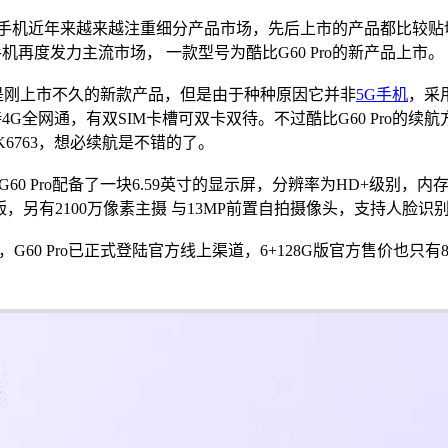
酷比手机近年来越来越注重细分产品市场，先后上市的产品都比较
机再度发力主流市场， 一款型号为酷比G60 Pro的新产品上市。
o虽是刚上市不久的新款产品，但是由于种种原因它并非
5G手机
，采
4G全网通，有双SIM卡槽可双卡双待。不过酷比G60 Pro的续
K6763，想必续航是不错的了。
60 Pro配备了一块6.59英寸的显示屏，分辨率为HD+级别，内存
高配版，另有2100万像素主摄 与13MP前置自拍摄像头，支持人脸
G60 Pro已正式登陆官方线上渠道，6+128G版官方售价也只有8