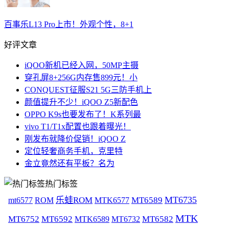
百事乐L13 Pro上市！外观个性，8+1
好评文章
iQOO新机已经入网，50MP主摄
穿孔屏8+256G内存售899元！小
CONQUEST征服S21 5G三防手机上
颜值提升不少！iQOO Z5新配色
OPPO K9s也要发布了！K系列最
vivo T1/T1x配置也跟着曝光！
刚发布就降价促销！iQOO Z
定位轻奢商务手机，克里特
金立竟然还有平板？名为
热门标签
MT6735
mt6577
乐蛙ROM
MT6589
ROM
MTK6577
MTK
MT6752
MT6592
MT6582
MTK6589
MT6732