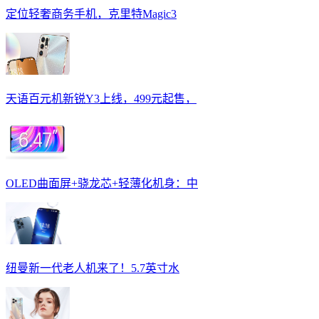
定位轻奢商务手机，克里特Magic3
天语百元机新锐Y3上线，499元起售，
OLED曲面屏+骁龙芯+轻薄化机身：中
纽曼新一代老人机来了！5.7英寸水