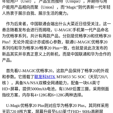
年轻用户（User）， 产品生而独特（Unique），并期待与用
户能用产品相向而聚（Union），而“Magic”则代表新一代年轻
人热衷于展示自我、展示生活的魔力。
作为后来者，中国联通会端出什么大菜近日倍受关注，这一
悬念随着发布会进行而揭晓，U-MAGIC手机第一代产品命名
为优畅享系列，共计有两款产品，分别是优畅享20和优畅享20
Plus！无论外观设计亦或核心参数，联通U-MAGIC优畅享20
系列均和华为畅享20/畅享20 Plus一致，也就是说此次发布的
新品其实并非真正意义上的新机，而是中国联通和华为合作的
产品。
首先看U-MAGIC优畅享20，这款产品保持了畅享20的外观
和参数。它搭载了
联发科
MTK
MT6853 5G SOC（天玑720八
核 ），具备NA/NSA双模全网通能力，配备一块6.6英寸
HD+屏幕，提供5000mAh电池，有13MP后置三摄，采用侧面
指纹方案，内存有4+128G和6+128G两种选择。
U-Magic优畅享20 Plus则对应华为畅享20 Plus，其同样采用
天玑720 8核方案，屏幕升级至6.63英寸FHD+ 90Hz高刷屏