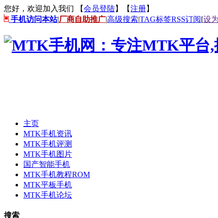
您好，欢迎加入我们 【
会员登陆
】【
注册
】
手机访问本站
|
厂商自助推广
|
高级搜索
|
TAG标签
RSS订阅
[
设
主页
MTK手机资讯
MTK手机评测
MTK手机图片
国产智能手机
MTK手机教程ROM
MTK平板手机
MTK手机论坛
搜索