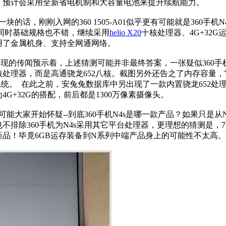
，预计会采用全新省电机制和大容量电池来提升续航能力。
块的话，刚刚入网的360 1505-A01似乎更有可能就是360手机
 同时基础规格也不错，继续采用
helio X20
十核处理器、4G+32G
用了金属机身、支持全网通网络。
现的传闻预示着，上述猜测可能并非最终答案，一张疑似360手机
核处理器，而是高通骁龙652八核。截图另外还告之了内存容量，它采
d 6.0系统。 在此之前，安兔兔数据库中另出现了一款内置骁龙652处
4G+32G的搭配，前后都是1300万像素摄像头。
能大家开始怀疑--到底360手机N4s是哪一款产品？如果只是
不排除360手机为N4s采用其它平台处理器，更理想的猜测是，7月
新品！毕竟6GB运存装备到N系列中端产品身上的可能性不太高。