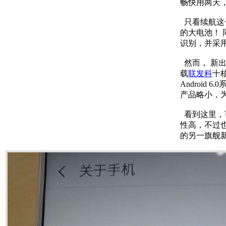
畅快用两天
只看续航这一
的大电池！
识别，并采
然而， 新出
载
联发科
十
Androi
产品略小，为
看到这里，可
性高，不过也
的另一旗舰