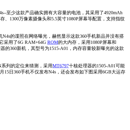
N4s--至少这款产品确实拥有大容量的电池，其采用了4920mAh
运存、1300万像素摄像头和5.5英寸1080P屏幕等配置，支持指纹
N4s的谍照在网络曝光，赫然显示这款360手机新品并没有搭
用了6G RAM+64G
ROM
的大内存，采用1080P屏幕和
理器的360新机，其型号为1515-A01，内存容量较新曝光的这款
从N系列的定位来猜测，采用
MT6797
十核处理器的1505-A01可能
15日360手机不仅发布N4s，还会发布如下图采用6GB大运存