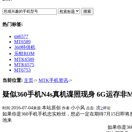
搜索
热门标签:
mt6577
MT6589
360特供机
乐蛙ROM
MTK6589
MTK6575
MT6753
当前位置:
主页
->
MTK手机资讯
->
疑似360手机N4s真机谍照现身 6G运存非M
2016-07-04
本站原创
小小风
次
时间:
来源:
作者:
点击:
2
评论
如果你是360手机手机忠实粉丝，想必一定在期待7月15日即将发
池来
如果你是36