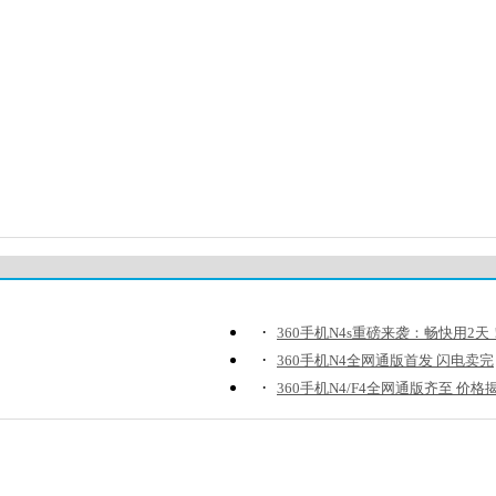
·
360手机N4s重磅来袭：畅快用2天
·
360手机N4全网通版首发 闪电卖完
·
360手机N4/F4全网通版齐至 价格