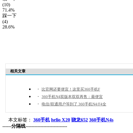
(10)
71.4%
踩一下
(4)
28.6%
相关文章
·
比官网还要便宜！这里买360手机F
·
360手机N4双版本双双再售：最便宜
·
电信/联通用户等到了 360手机N4/F4全
本文标签：
360手机
helio X20
骁龙652
360手机N4s
------分隔线----------------------------