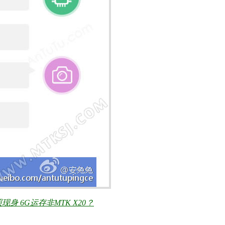
现身 6G运存非MTK X20？