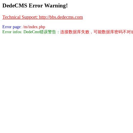
DedeCMS Error Warning!
Technical Support: http://bbs.dedecms.com
Error page:
/m/index.php
Error infos: DedeCms错误警告：
连接数据库失败，可能数据库密码不对