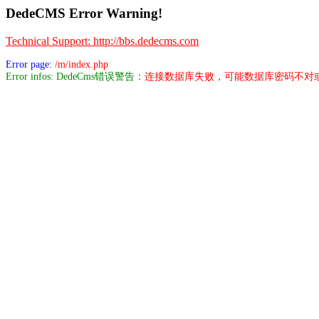
DedeCMS Error Warning!
Technical Support: http://bbs.dedecms.com
Error page:
/m/index.php
Error infos: DedeCms错误警告：
连接数据库失败，可能数据库密码不对