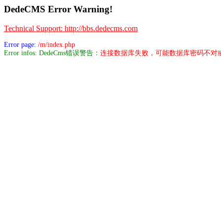
DedeCMS Error Warning!
Technical Support: http://bbs.dedecms.com
Error page:
/m/index.php
Error infos: DedeCms错误警告：
连接数据库失败，可能数据库密码不对