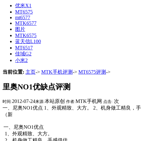
优米X1
MT6575
mt6577
MTK6577
图片
MTK6575
蓝天信L100
MT6517
佳域G2
小米2
当前位置:
主页
->
MTK手机评测
->
MT6575评测
->
里奥NO1优缺点评测
2012-07-24
本站原创
MTK手机网
次
时间:
来源:
作者:
点击:
一、尼奥NO1优点 1、外观精致、大方。 2、机身做工精良，
（新
一、尼奥NO1优点
1、外观精致、大方。
2、机身做工精良，手感俱佳。