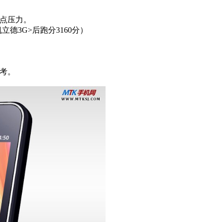
一点压力。
德3G>后跑分3160分）
考。