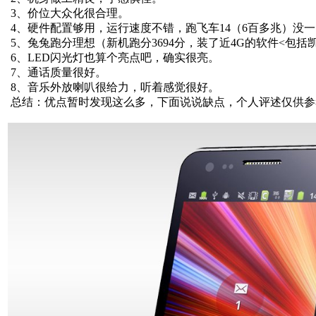
3、价位大众化很合理。
4、硬件配置够用，运行速度不错，跑飞车14（6百多兆）没
5、兔兔跑分理想（新机跑分3694分，装了近4G的软件<包括凯立
6、LED闪光灯也算个亮点吧，确实很亮。
7、通话质量很好。
8、音乐外放喇叭很给力，听着感觉很好。
总结：优点暂时发现这么多，下面说说缺点，个人评述仅供参