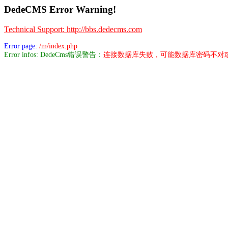
DedeCMS Error Warning!
Technical Support: http://bbs.dedecms.com
Error page:
/m/index.php
Error infos: DedeCms错误警告：
连接数据库失败，可能数据库密码不对