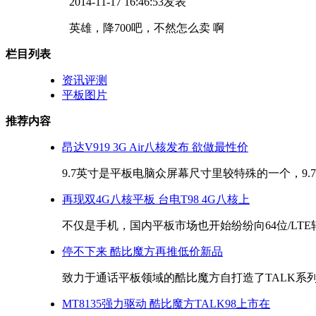
2014-11-17 16:46:53发表
英雄，降700吧，不然怎么卖 啊
栏目列表
资讯评测
平板图片
推荐内容
昂达V919 3G Air八核发布 欲做最性价
9.7英寸是平板电脑众屏幕尺寸里较特殊的一个，9.7
再现双4G八核平板 台电T98 4G八核上
不仅是手机，国内平板市场也开始纷纷向64位/LTE转
停不下来 酷比魔方再推低价新品
致力于通话平板领域的酷比魔方自打造了TALK系列之
MT8135强力驱动 酷比魔方TALK98上市在