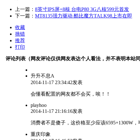
上一篇：
8英寸IPS屏+8核 台电P80 3G八核599元首发
下一篇：
MT8135强力驱动 酷比魔方TALK98上市在即
收藏
挑错
推荐
打印
评论列表（网友评论仅供网友表达个人看法，并不表明本站
升升不息A
2014-11-17 23:34:42发表
会懂看配置的网友都不会买，唉！！
playhoo
2014-11-17 21:16:16发表
消费者不是傻子，这价格至少应该6595+1300W，
重庆印象