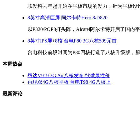
联发科去年起开始在平板市场的发力，针为平板设计的
8英寸高清巨屏 阿尔卡特Hero 8/D820
以P320/POP8打头阵，Alcatel阿尔卡特开启了国内
8英寸IPS屏+8核 台电P80 3G八核599元首
台电科技前段时间为P80四核打造了八核升级版，原定
本周热点
昂达V919 3G Air八核发布 欲做最性价
再现双4G八核平板 台电T98 4G八核上
最新评论