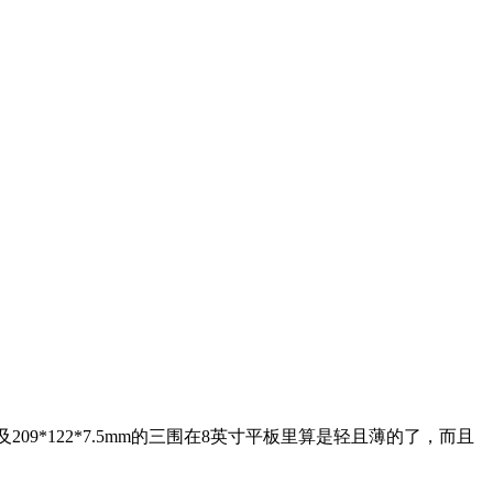
ksj.com
及209*122*7.5mm的三围在8英寸平板里算是轻且薄的了，而且