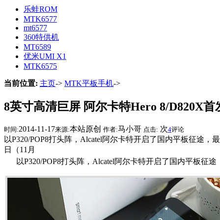
乐蛙ROM
MTK6577
mt6577
360特供机
MT6589
优米UMI X1
MTK6575
当前位置:
主页
->
MTK平板手机
->
8英寸高清巨屏 阿尔卡特Hero 8/D820X
2014-11-17
本站原创
马小哥
次
时间:
来源:
作者:
点击:
4
评论
以P320/POP8打头阵，Alcatel阿尔卡特开启了国内平板征途
日（11月
以P320/POP8打头阵，Alcatel阿尔卡特开启了国内平板