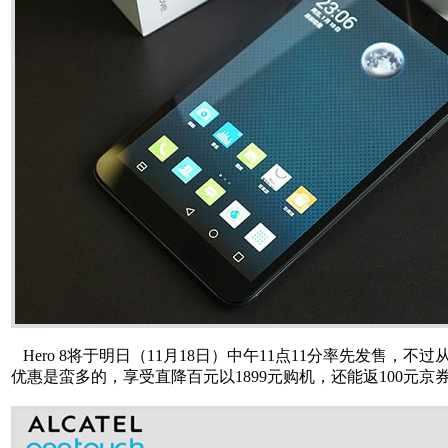
Hero 8将于明日（11月18日）中午11点11分率先发售
优惠是蛮多的，享受直降百元以1899元购机，还能返100元