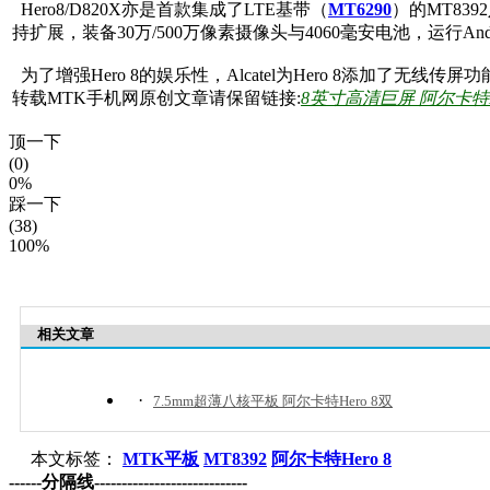
Hero8/D820X亦是首款集成了LTE基带（
MT6290
）的MT83
持扩展，装备30万/500万像素摄像头与4060毫安电池，运行Andro
为了增强Hero 8的娱乐性，Alcatel为Hero 8添加了
转载MTK手机网原创文章请保留链接:
8英寸高清巨屏 阿尔卡特He
顶一下
(0)
0%
踩一下
(38)
100%
相关文章
·
7.5mm超薄八核平板 阿尔卡特Hero 8双
本文标签：
MTK平板
MT8392
阿尔卡特Hero 8
------分隔线----------------------------