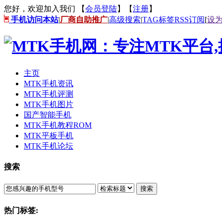
您好，欢迎加入我们 【
会员登陆
】【
注册
】
手机访问本站
|
厂商自助推广
|
高级搜索
|
TAG标签
RSS订阅
[
设
主页
MTK手机资讯
MTK手机评测
MTK手机图片
国产智能手机
MTK手机教程ROM
MTK平板手机
MTK手机论坛
搜索
搜索
热门标签: