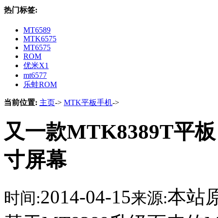
热门标签:
MT6589
MTK6575
MT6575
ROM
优米X1
mt6577
乐蛙ROM
当前位置:
主页
->
MTK平板手机
->
又一款MTK8389T平板 
寸屏幕
2014-04-15
本站
时间:
来源: