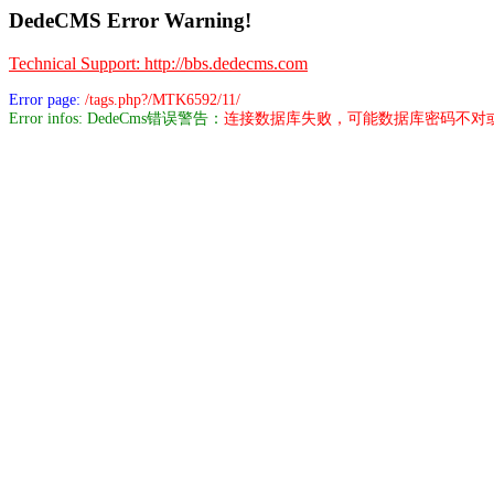
DedeCMS Error Warning!
Technical Support: http://bbs.dedecms.com
Error page:
/tags.php?/MTK6592/11/
Error infos: DedeCms错误警告：
连接数据库失败，可能数据库密码不对