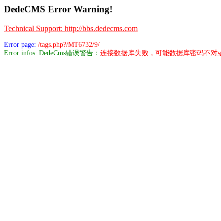
DedeCMS Error Warning!
Technical Support: http://bbs.dedecms.com
Error page:
/tags.php?/MT6732/9/
Error infos: DedeCms错误警告：
连接数据库失败，可能数据库密码不对