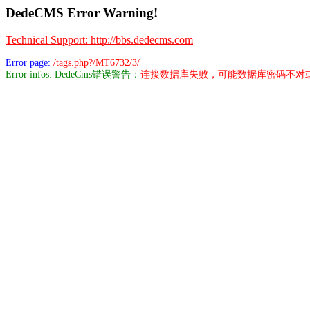
DedeCMS Error Warning!
Technical Support: http://bbs.dedecms.com
Error page:
/tags.php?/MT6732/3/
Error infos: DedeCms错误警告：
连接数据库失败，可能数据库密码不对